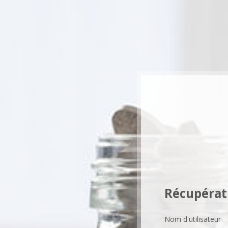
Passer au contenu principal
Récupérati
Nom d'utilisateur